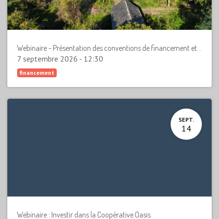
Webinaire - Présentation des conventions de financement et d'accompagnement
7 septembre 2026
-
12:30
financement
SEPT.
14
Webinaire : Investir dans la Coopérative Oasis